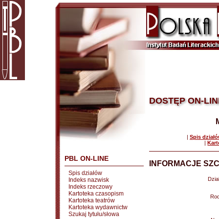
DOSTĘP ON-LIN
|
Spis dział
|
Kart
PBL ON-LINE
INFORMACJE SZC
Spis działów
Dział
Indeks nazwisk
Indeks rzeczowy
Kartoteka czasopism
Rod
Kartoteka teatrów
Kartoteka wydawnictw
Szukaj tytułu/słowa