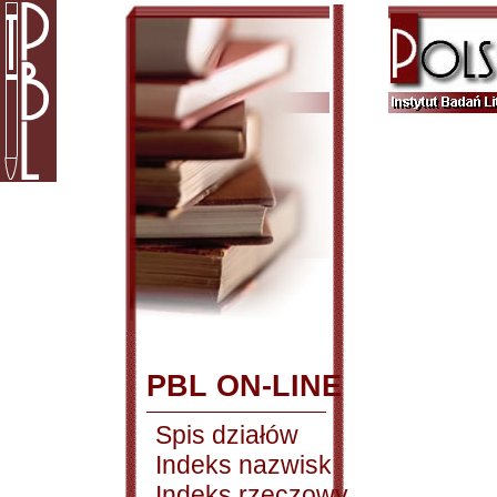
PBL ON-LINE
Spis działów
Indeks nazwisk
Indeks rzeczowy