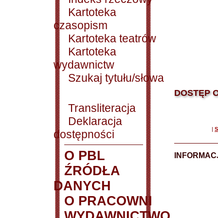
Kartoteka
czasopism
Kartoteka teatrów
Kartoteka
wydawnictw
Szukaj tytułu/słowa
DOSTĘP O
Transliteracja
Deklaracja
|
S
dostępności
O PBL
INFORMACJ
ŹRÓDŁA
DANYCH
O PRACOWNI
WYDAWNICTWO