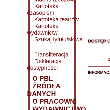
Kartoteka
czasopism
Kartoteka teatrów
Kartoteka
wydawnictw
Szukaj tytułu/słowa
DOSTĘP O
Transliteracja
|
S
Deklaracja
dostępności
INFORMACJ
O PBL
ŹRÓDŁA
DANYCH
O PRACOWNI
WYDAWNICTWO