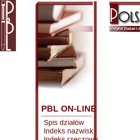
PBL ON-LINE
Spis działów
Indeks nazwisk
Indeks rzeczowy