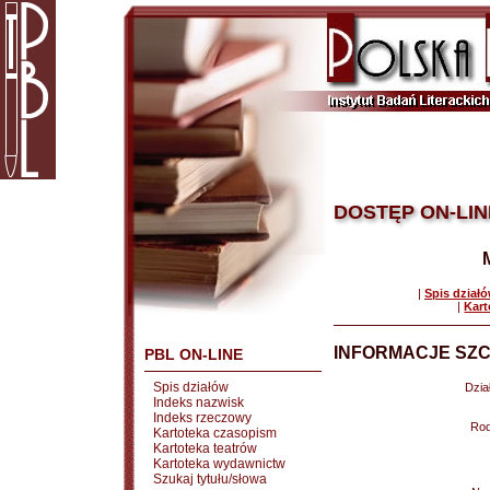
DOSTĘP ON-LIN
|
Spis dział
|
Kart
INFORMACJE SZC
PBL ON-LINE
Spis działów
Dział
Indeks nazwisk
Indeks rzeczowy
Rod
Kartoteka czasopism
Kartoteka teatrów
Kartoteka wydawnictw
Szukaj tytułu/słowa