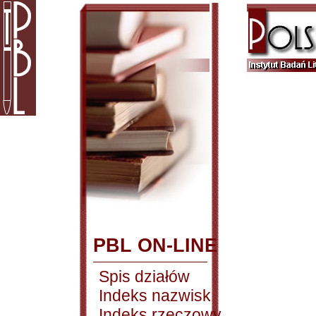
PBL ON-LINE
Spis działów
Indeks nazwisk
Indeks rzeczowy