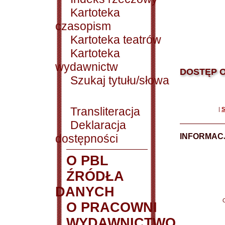
Kartoteka
czasopism
Kartoteka teatrów
Kartoteka
wydawnictw
DOSTĘP O
Szukaj tytułu/słowa
Transliteracja
|
S
Deklaracja
dostępności
INFORMACJ
O PBL
ŹRÓDŁA
DANYCH
O PRACOWNI
WYDAWNICTWO