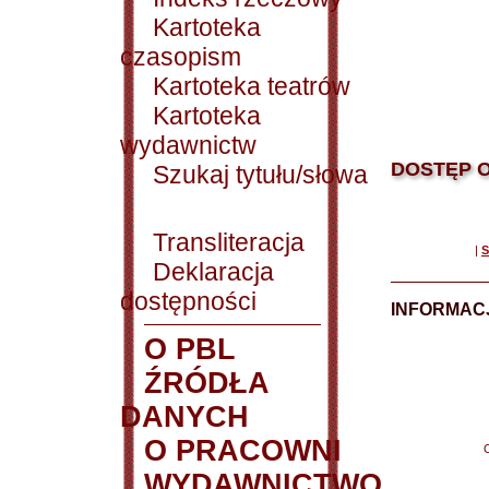
Kartoteka
czasopism
Kartoteka teatrów
Kartoteka
wydawnictw
DOSTĘP O
Szukaj tytułu/słowa
Transliteracja
|
S
Deklaracja
dostępności
INFORMACJ
O PBL
ŹRÓDŁA
DANYCH
O PRACOWNI
WYDAWNICTWO