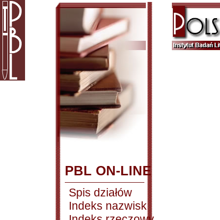
PBL ON-LINE
Spis działów
Indeks nazwisk
Indeks rzeczowy