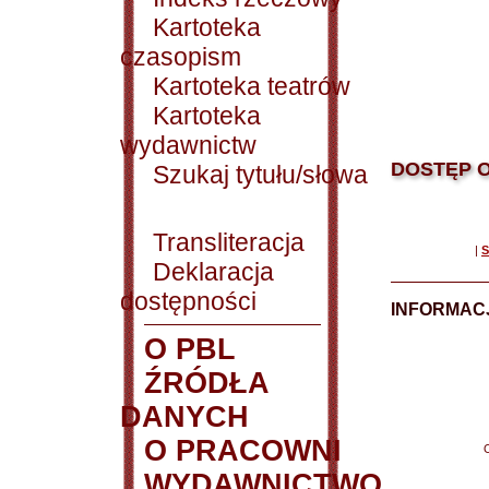
Kartoteka
czasopism
Kartoteka teatrów
Kartoteka
wydawnictw
DOSTĘP O
Szukaj tytułu/słowa
Transliteracja
|
S
Deklaracja
dostępności
INFORMACJ
O PBL
ŹRÓDŁA
DANYCH
O PRACOWNI
WYDAWNICTWO