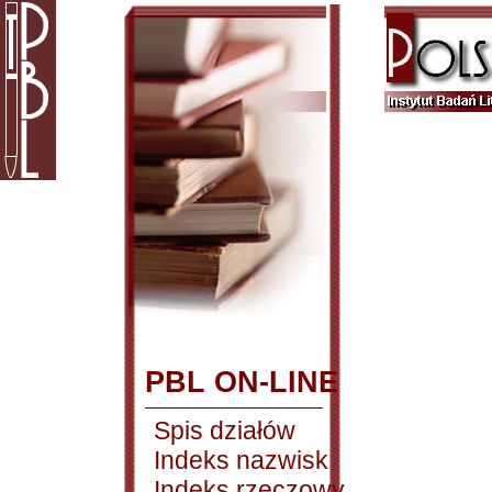
PBL ON-LINE
Spis działów
Indeks nazwisk
Indeks rzeczowy