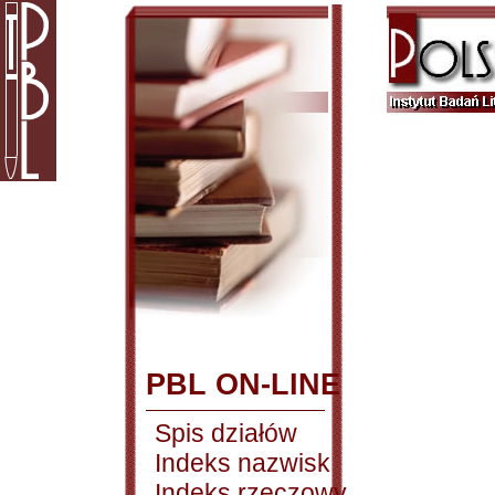
PBL ON-LINE
Spis działów
Indeks nazwisk
Indeks rzeczowy