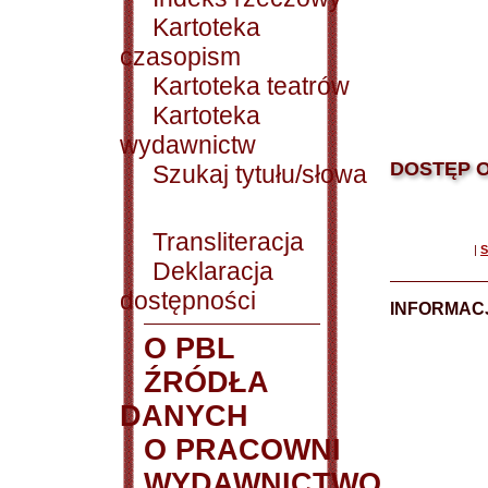
Kartoteka
czasopism
Kartoteka teatrów
Kartoteka
wydawnictw
DOSTĘP O
Szukaj tytułu/słowa
Transliteracja
|
S
Deklaracja
dostępności
INFORMACJ
O PBL
ŹRÓDŁA
DANYCH
O PRACOWNI
WYDAWNICTWO