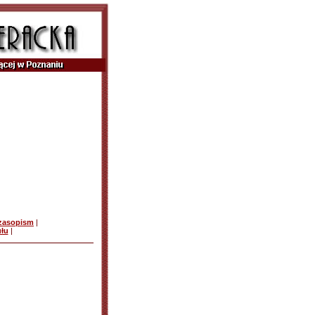
czasopism
|
ułu
|