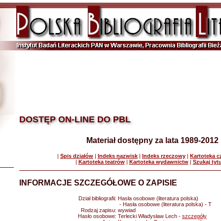
DOSTĘP ON-LINE DO PBL
Materiał dostępny za lata 1989-2012
|
Spis działów
|
Indeks nazwisk
|
Indeks rzeczowy
|
Kartoteka 
|
Kartoteka teatrów
|
Kartoteka wydawnictw
|
Szukaj tyt
INFORMACJE SZCZEGÓŁOWE O ZAPISIE
Dział bibliografii:
Hasła osobowe (literatura polska)
- Hasła osobowe (literatura polska) - T
Rodzaj zapisu:
wywiad
Hasło osobowe:
Terlecki Władysław Lech -
szczegóły