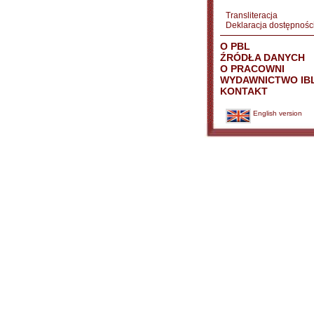
Transliteracja
Deklaracja dostępnośc
O PBL
ŹRÓDŁA DANYCH
O PRACOWNI
WYDAWNICTWO IB
KONTAKT
English version