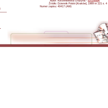
Autor:
Korzeniowska Grażyna -
szczegóły
Źródło:
Dziennik Polski [Kraków], 1989 nr 221 s. 4
Numer zapisu:
40417 (AW)
i
L