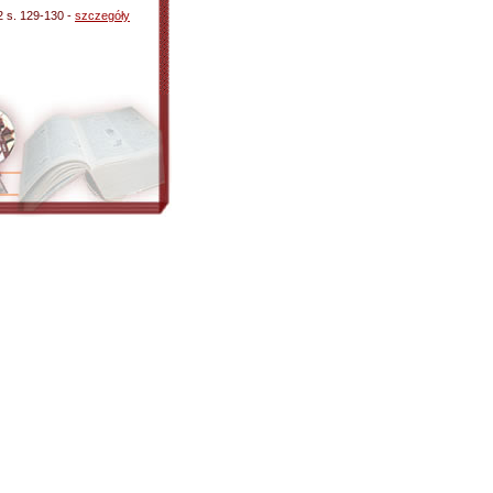
2 s. 129-130 -
szczegóły