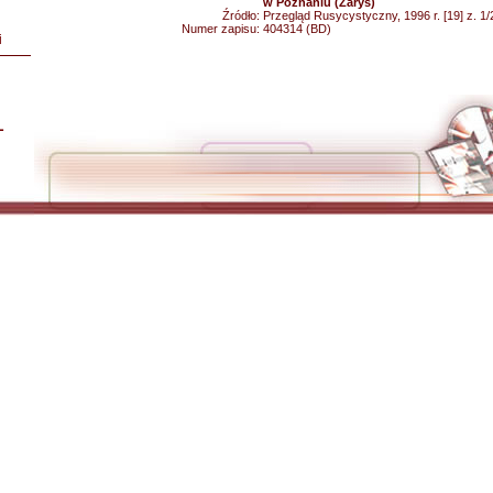
w Poznaniu (Zarys)
Źródło:
Przegląd Rusycystyczny, 1996 r. [19] z. 1/
Numer zapisu:
404314 (BD)
i
L