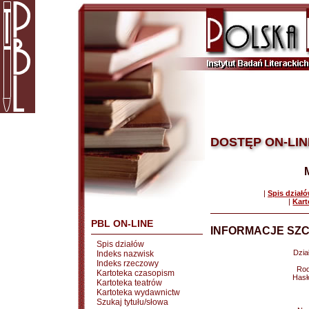
DOSTĘP ON-LIN
|
Spis dział
|
Kart
PBL ON-LINE
INFORMACJE SZC
Spis działów
Dział
Indeks nazwisk
Indeks rzeczowy
Rod
Kartoteka czasopism
Hasł
Kartoteka teatrów
Kartoteka wydawnictw
Szukaj tytułu/słowa