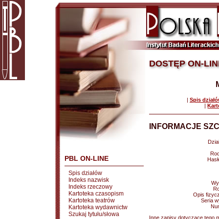
DOSTĘP ON-LIN
|
Spis dział
|
Kart
INFORMACJE SZC
Dział
Rod
PBL ON-LINE
Hasł
Spis działów
Indeks nazwisk
Wy
Indeks rzeczowy
Ro
Kartoteka czasopism
Opis fizyc
Kartoteka teatrów
Seria 
Nu
Kartoteka wydawnictw
Szukaj tytułu/słowa
Inne zapisy dotyczące tego m