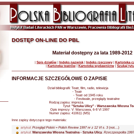
DOSTĘP ON-LINE DO PBL
Materiał dostępny za lata 1989-2012
|
Spis działów
|
Indeks nazwisk
|
Indeks rzeczowy
|
Kartoteka 
|
Kartoteka teatrów
|
Kartoteka wydawnictw
|
Szukaj tyt
INFORMACJE SZCZEGÓŁOWE O ZAPISIE
Dział bibliografii:
Teatr, film, radio, telewizja
- Teatr
- Teatr od 1945 roku
- Festiwale, przeglądy teatralne
Rodzaj zapisu:
impreza.
Tytuł:
"Sztuka Ulicy" - Warszawska Wiosna Tea
Opis imprezy:
V: Warszawa, 6-8 VI 1997
Numer zapisu:
410611 (MS)
Inne zapisy dotyczące tego materiału:
artykuł:
Przegląd Polski = Polish Review 1997 nr z 12 VI s. 3
(not....)
artykuł:
Warszawska Wiosna Teatralna - Sztuka Ulicy
.
Rzeczpospolita 1997