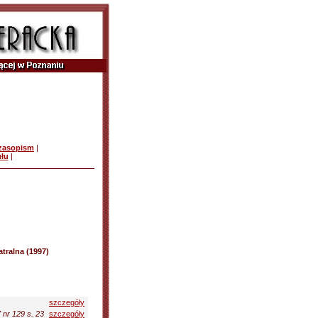
czasopism
|
ułu
|
tralna (1997)
szczegóły
 nr 129 s. 23
szczegóły