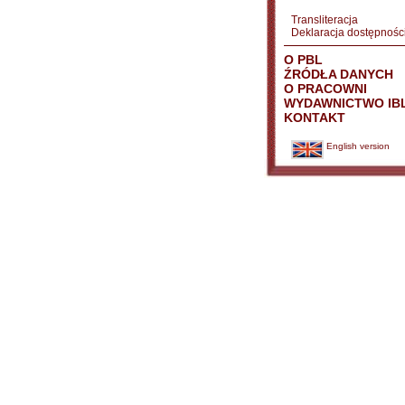
Transliteracja
Deklaracja dostępnośc
O PBL
ŹRÓDŁA DANYCH
O PRACOWNI
WYDAWNICTWO IB
KONTAKT
English version