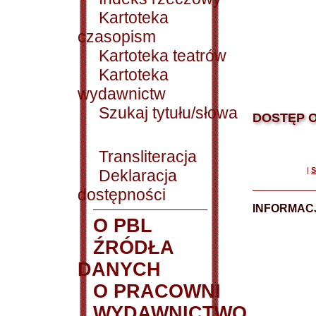
Kartoteka
czasopism
Kartoteka teatrów
Kartoteka
wydawnictw
Szukaj tytułu/słowa
DOSTĘP O
Transliteracja
|
S
Deklaracja
dostępności
INFORMACJ
O PBL
ŹRÓDŁA
DANYCH
O PRACOWNI
WYDAWNICTWO