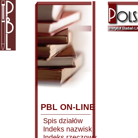
PBL ON-LINE
Spis działów
Indeks nazwisk
Indeks rzeczowy