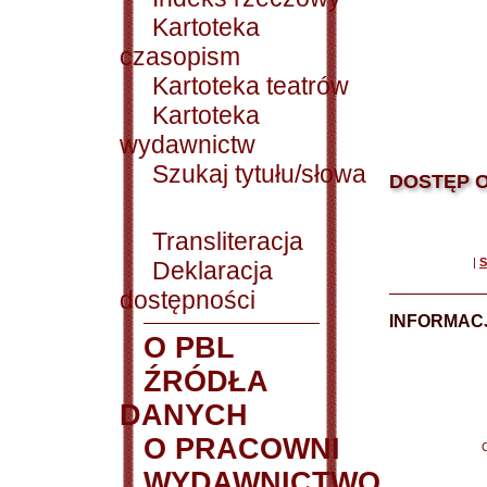
Kartoteka
czasopism
Kartoteka teatrów
Kartoteka
wydawnictw
Szukaj tytułu/słowa
DOSTĘP O
Transliteracja
|
S
Deklaracja
dostępności
INFORMACJ
O PBL
ŹRÓDŁA
DANYCH
O PRACOWNI
WYDAWNICTWO