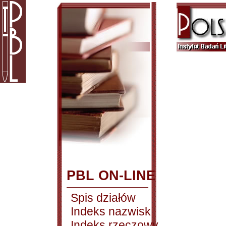
PBL ON-LINE
Spis działów
Indeks nazwisk
Indeks rzeczowy