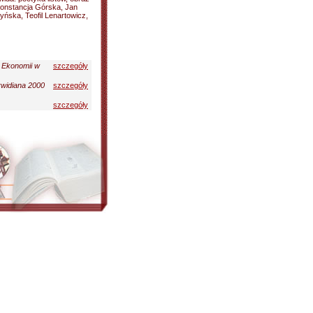
 Konstancja Górska, Jan
ńska, Teofil Lenartowicz,
 Ekonomii w
szczegóły
rwidiana 2000
szczegóły
szczegóły