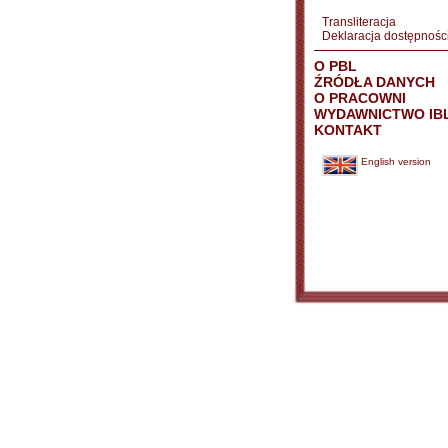
Transliteracja
Deklaracja dostępnośc
O PBL
ŹRÓDŁA DANYCH
O PRACOWNI
WYDAWNICTWO IB
KONTAKT
English version