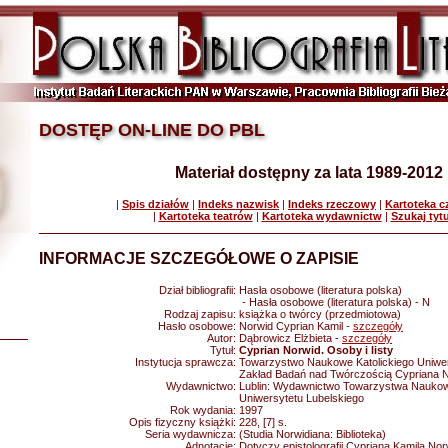
DOSTĘP ON-LINE DO PBL
Materiał dostępny za lata 1989-2012
|
Spis działów
|
Indeks nazwisk
|
Indeks rzeczowy
|
Kartoteka 
|
Kartoteka teatrów
|
Kartoteka wydawnictw
|
Szukaj tyt
INFORMACJE SZCZEGÓŁOWE O ZAPISIE
Dział bibliografii:
Hasła osobowe (literatura polska)
- Hasła osobowe (literatura polska) - N
Rodzaj zapisu:
książka o twórcy (przedmiotowa)
Hasło osobowe:
Norwid Cyprian Kamil -
szczegóły
Autor:
Dąbrowicz Elżbieta -
szczegóły
Tytuł:
Cyprian Norwid. Osoby i listy
Instytucja sprawcza:
Towarzystwo Naukowe Katolickiego Uniwer
Zakład Badań nad Twórczością Cypriana 
Wydawnictwo:
Lublin: Wydawnictwo Towarzystwa Naukow
Uniwersytetu Lubelskiego
Rok wydania:
1997
Opis fizyczny książki:
228, [7] s.
Seria wydawnicza:
(Studia Norwidiana: Biblioteka)
Adnotacje:
Dotyczy epistolografii Cypriana Kamila Nor