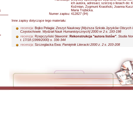
ich autora, adresaci; szerzej o listach do:
Koźmian, Zygmunt Krasiński, Joanna Kuczy
Maria Trębicka.
i
Numer zapisu:
412827 (IH)
Inne zapisy dotyczące tego materiału:
recenzja:
Bojko Pelagia:
Zeszyt Naukowy [Wyższa Szkoła Języków Obcych i
Częstochowie. Wydział Nauk Humanistycznych] 2000 nr 2 s. 193-198
L
recenzja:
Rzepczyński Sławomir:
Rekonstrukcja "autora listów"
.
Studia No
t. 17/18 (1999/2000) s. 336-344
recenzja:
Szczeglacka Ewa:
Pamiętnik Literacki 2000 z. 2 s. 203-208