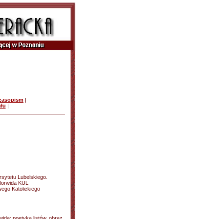
czasopism
|
ułu
|
sytetu Lubelskiego.
Norwida KUL
ego Katolickiego
wida: poetyka listów, obraz