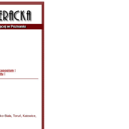
czasopism
|
ułu
|
o-Biała, Toruń, Katowice,