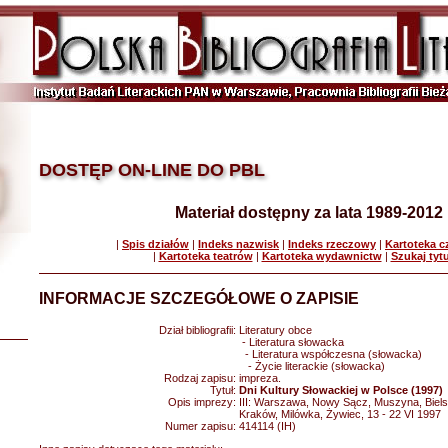
DOSTĘP ON-LINE DO PBL
Materiał dostępny za lata 1989-2012
|
Spis działów
|
Indeks nazwisk
|
Indeks rzeczowy
|
Kartoteka 
|
Kartoteka teatrów
|
Kartoteka wydawnictw
|
Szukaj tyt
INFORMACJE SZCZEGÓŁOWE O ZAPISIE
Dział bibliografii:
Literatury obce
- Literatura słowacka
- Literatura współczesna (słowacka)
- Życie literackie (słowacka)
Rodzaj zapisu:
impreza.
Tytuł:
Dni Kultury Słowackiej w Polsce (1997)
Opis imprezy:
III: Warszawa, Nowy Sącz, Muszyna, Bielsk
Kraków, Milówka, Żywiec, 13 - 22 VI 1997
Numer zapisu:
414114 (IH)