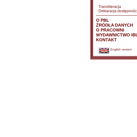
Transliteracja
Deklaracja dostępnośc
O PBL
ŹRÓDŁA DANYCH
O PRACOWNI
WYDAWNICTWO IB
KONTAKT
English version