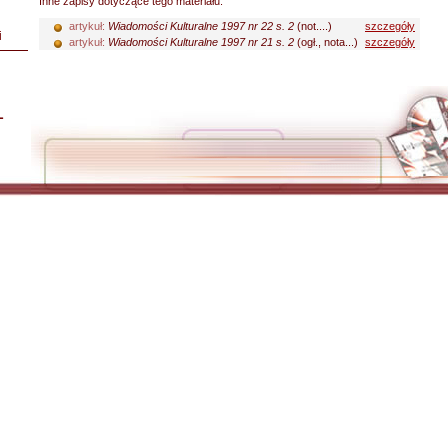
Inne zapisy dotyczące tego materiału:
artykuł:
Wiadomości Kulturalne 1997 nr 22 s. 2
(not....)
szczegóły
i
artykuł:
Wiadomości Kulturalne 1997 nr 21 s. 2
(ogł., nota...)
szczegóły
L