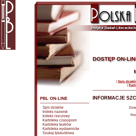
DOSTĘP ON-LIN
|
Spis dział
|
Kart
INFORMACJE SZC
PBL ON-LINE
Spis działów
Dział
Indeks nazwisk
Rod
Indeks rzeczowy
Kartoteka czasopism
Kartoteka teatrów
Kartoteka wydawnictw
Szukaj tytułu/słowa