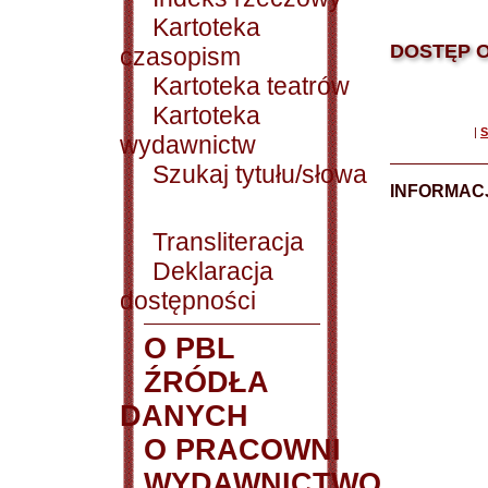
Kartoteka
DOSTĘP O
czasopism
Kartoteka teatrów
Kartoteka
|
S
wydawnictw
Szukaj tytułu/słowa
INFORMACJ
Transliteracja
Deklaracja
dostępności
O PBL
ŹRÓDŁA
DANYCH
O PRACOWNI
WYDAWNICTWO