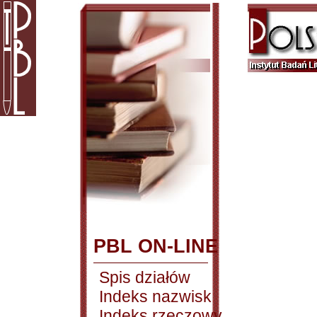
PBL ON-LINE
Spis działów
Indeks nazwisk
Indeks rzeczowy