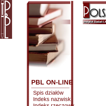
PBL ON-LINE
Spis działów
Indeks nazwisk
Indeks rzeczowy