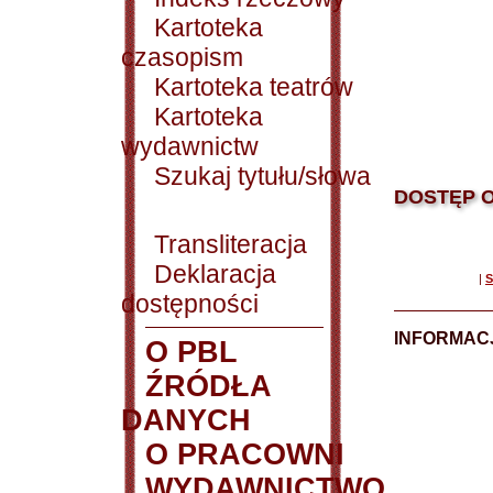
Kartoteka
czasopism
Kartoteka teatrów
Kartoteka
wydawnictw
Szukaj tytułu/słowa
DOSTĘP O
Transliteracja
Deklaracja
|
S
dostępności
INFORMACJ
O PBL
ŹRÓDŁA
DANYCH
O PRACOWNI
WYDAWNICTWO