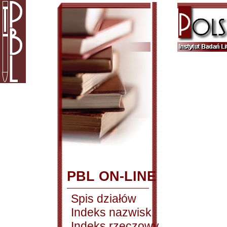
PBL ON-LINE
Spis działów
Indeks nazwisk
Indeks rzeczowy