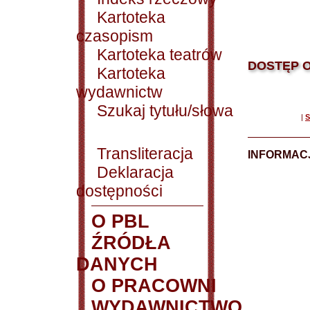
Kartoteka
czasopism
Kartoteka teatrów
DOSTĘP O
Kartoteka
wydawnictw
Szukaj tytułu/słowa
|
S
Transliteracja
INFORMACJ
Deklaracja
dostępności
O PBL
ŹRÓDŁA
DANYCH
O PRACOWNI
WYDAWNICTWO