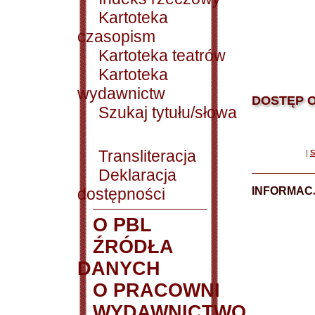
Kartoteka
czasopism
Kartoteka teatrów
Kartoteka
wydawnictw
DOSTĘP O
Szukaj tytułu/słowa
Transliteracja
|
S
Deklaracja
dostępności
INFORMACJ
O PBL
ŹRÓDŁA
DANYCH
O PRACOWNI
WYDAWNICTWO