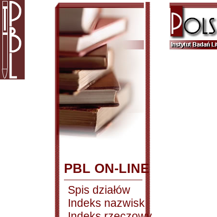
PBL ON-LINE
Spis działów
Indeks nazwisk
Indeks rzeczowy