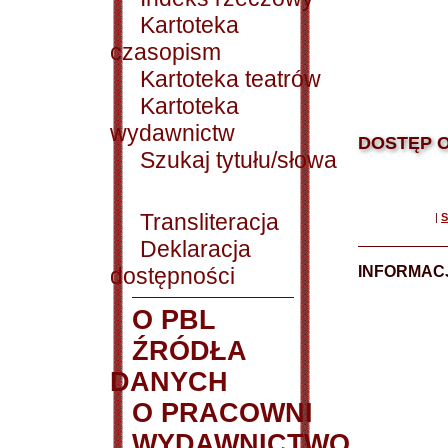
Kartoteka
czasopism
Kartoteka teatrów
Kartoteka
wydawnictw
DOSTĘP O
Szukaj tytułu/słowa
Transliteracja
|
S
Deklaracja
dostępności
INFORMACJ
O PBL
ŹRÓDŁA
DANYCH
O PRACOWNI
WYDAWNICTWO