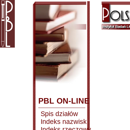
PBL ON-LINE
Spis działów
Indeks nazwisk
Indeks rzeczowy