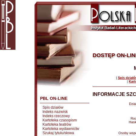
DOSTĘP ON-LIN
|
Spis dział
|
Kart
INFORMACJE SZC
PBL ON-LINE
Dział
Spis działów
Indeks nazwisk
Indeks rzeczowy
Rod
Kartoteka czasopism
Hasł
Kartoteka teatrów
Kartoteka wydawnictw
Szukaj tytułu/słowa
Osoby wspó