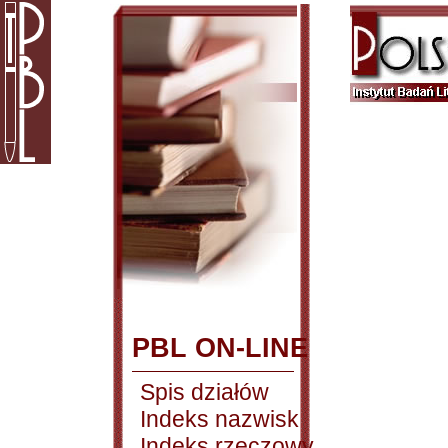
PBL ON-LINE
Spis działów
Indeks nazwisk
Indeks rzeczowy