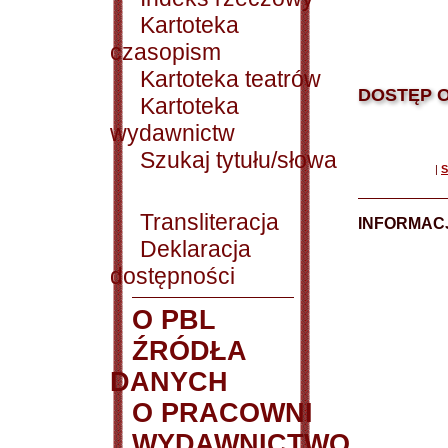
Kartoteka
czasopism
Kartoteka teatrów
DOSTĘP O
Kartoteka
wydawnictw
Szukaj tytułu/słowa
|
S
Transliteracja
INFORMACJ
Deklaracja
dostępności
O PBL
ŹRÓDŁA
DANYCH
O PRACOWNI
WYDAWNICTWO