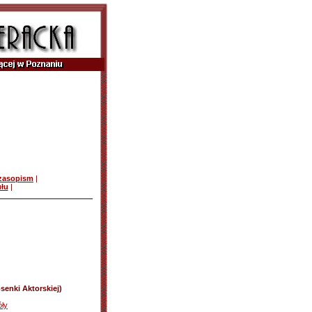
czasopism
|
ułu
|
senki Aktorskiej)
ły