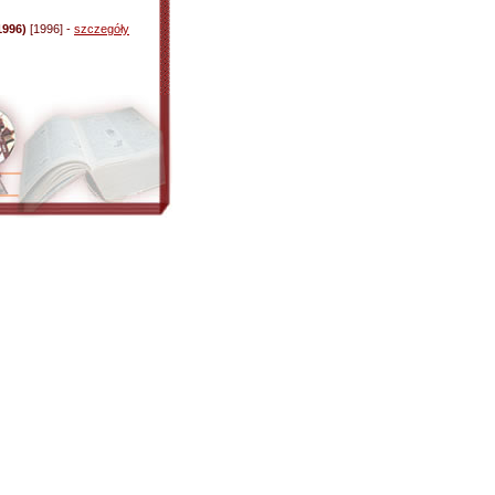
1996)
[1996] -
szczegóły