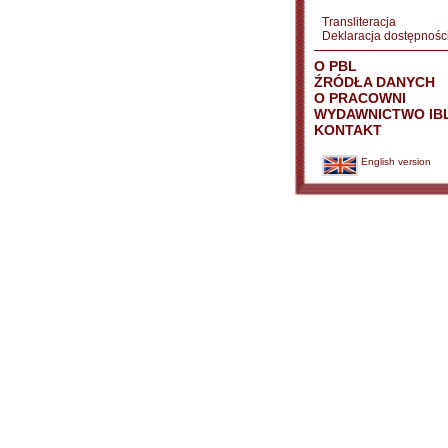
Transliteracja
Deklaracja dostępnośc
O PBL
ŹRÓDŁA DANYCH
O PRACOWNI
WYDAWNICTWO IB
KONTAKT
English version