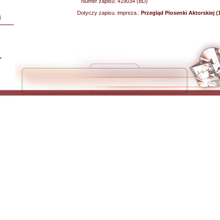
Numer zapisu:
419034 (BD)
Dotyczy zapisu:
impreza.:
Przegląd Piosenki Aktorskiej (
i
L