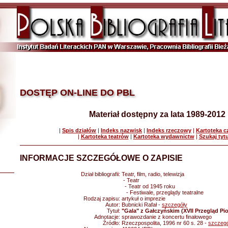
DOSTĘP ON-LINE DO PBL
Materiał dostępny za lata 1989-2012
|
Spis działów
|
Indeks nazwisk
|
Indeks rzeczowy
|
Kartoteka 
|
Kartoteka teatrów
|
Kartoteka wydawnictw
|
Szukaj tyt
INFORMACJE SZCZEGÓŁOWE O ZAPISIE
Dział bibliografii:
Teatr, film, radio, telewizja
- Teatr
- Teatr od 1945 roku
- Festiwale, przeglądy teatralne
Rodzaj zapisu:
artykuł o imprezie
Autor:
Bubnicki Rafał -
szczegóły
Tytuł:
"Gala" z Gałczyńskim (XVII Przegląd Pio
Adnotacje:
sprawozdanie z koncertu finałowego
Źródło:
Rzeczpospolita, 1996 nr 60 s. 28 -
szczegó