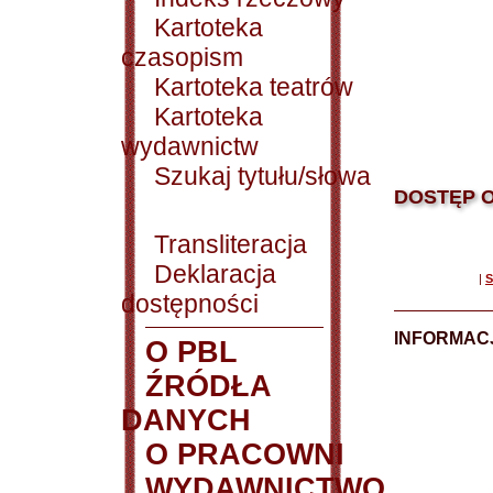
Kartoteka
czasopism
Kartoteka teatrów
Kartoteka
wydawnictw
Szukaj tytułu/słowa
DOSTĘP O
Transliteracja
Deklaracja
|
S
dostępności
INFORMACJ
O PBL
ŹRÓDŁA
DANYCH
O PRACOWNI
WYDAWNICTWO