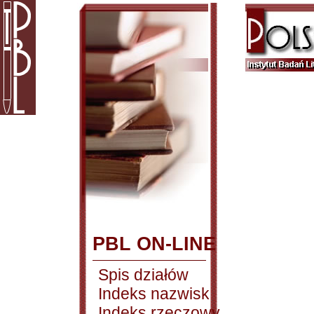
PBL ON-LINE
Spis działów
Indeks nazwisk
Indeks rzeczowy