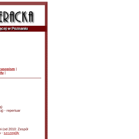
czasopism
|
ułu
|
ą)
ą) - repertuar
i (od 2010: Zespół
a -
szczegóły