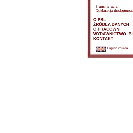
Transliteracja
Deklaracja dostępnośc
O PBL
ŹRÓDŁA DANYCH
O PRACOWNI
WYDAWNICTWO IB
KONTAKT
English version