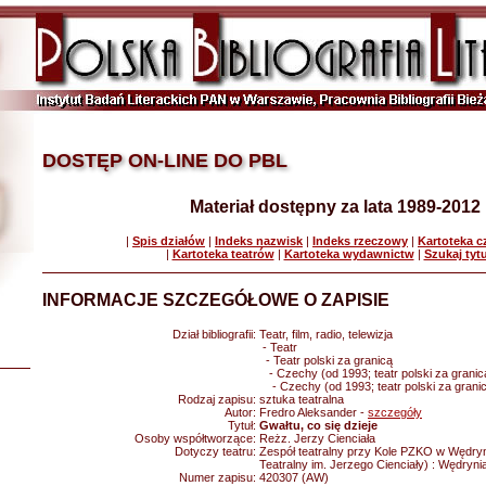
DOSTĘP ON-LINE DO PBL
Materiał dostępny za lata 1989-2012
|
Spis działów
|
Indeks nazwisk
|
Indeks rzeczowy
|
Kartoteka 
|
Kartoteka teatrów
|
Kartoteka wydawnictw
|
Szukaj tyt
INFORMACJE SZCZEGÓŁOWE O ZAPISIE
Dział bibliografii:
Teatr, film, radio, telewizja
- Teatr
- Teatr polski za granicą
- Czechy (od 1993; teatr polski za granic
- Czechy (od 1993; teatr polski za granic
Rodzaj zapisu:
sztuka teatralna
Autor:
Fredro Aleksander -
szczegóły
Tytuł:
Gwałtu, co się dzieje
Osoby współtworzące:
Reżz. Jerzy Cienciała
Dotyczy teatru:
Zespół teatralny przy Kole PZKO w Wędryn
Teatralny im. Jerzego Cienciały) : Wędryni
Numer zapisu:
420307 (AW)