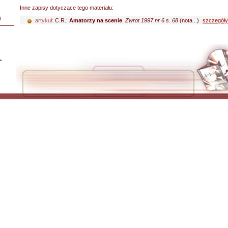
Inne zapisy dotyczące tego materiału:
i
artykuł:
C.R.:
Amatorzy na scenie
.
Zwrot 1997 nr 6 s. 68
(nota...)
szczegóły
L