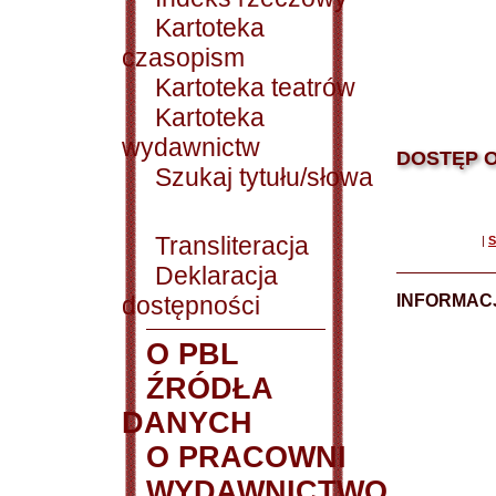
Kartoteka
czasopism
Kartoteka teatrów
Kartoteka
wydawnictw
DOSTĘP O
Szukaj tytułu/słowa
Transliteracja
|
S
Deklaracja
dostępności
INFORMACJ
O PBL
ŹRÓDŁA
DANYCH
O PRACOWNI
WYDAWNICTWO