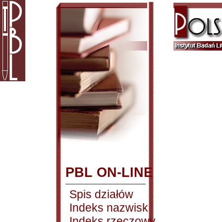
PBL ON-LINE
Spis działów
Indeks nazwisk
Indeks rzeczowy