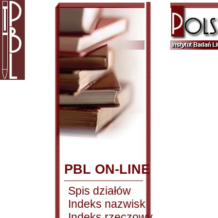
PBL ON-LINE
Spis działów
Indeks nazwisk
Indeks rzeczowy