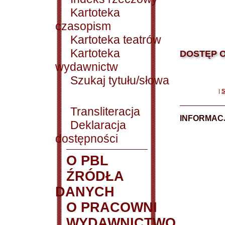
Kartoteka
czasopism
Kartoteka teatrów
Kartoteka
DOSTĘP O
wydawnictw
Szukaj tytułu/słowa
|
S
Transliteracja
INFORMACJ
Deklaracja
dostępności
O PBL
ŹRÓDŁA
DANYCH
O PRACOWNI
WYDAWNICTWO