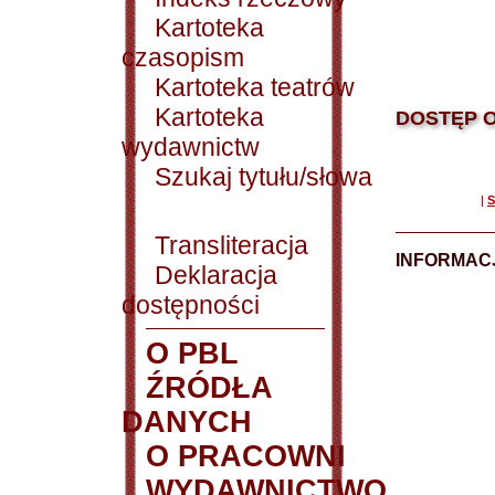
Kartoteka
czasopism
Kartoteka teatrów
Kartoteka
DOSTĘP O
wydawnictw
Szukaj tytułu/słowa
|
S
Transliteracja
INFORMACJ
Deklaracja
dostępności
O PBL
ŹRÓDŁA
DANYCH
O PRACOWNI
WYDAWNICTWO