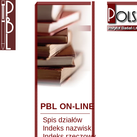
PBL ON-LINE
Spis działów
Indeks nazwisk
Indeks rzeczowy