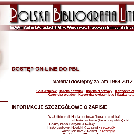
DOSTĘP ON-LINE DO PBL
Materiał dostępny za lata 1989-2012
|
Spis działów
|
Indeks nazwisk
|
Indeks rzeczowy
|
Kartoteka 
|
Kartoteka teatrów
|
Kartoteka wydawnictw
|
Szukaj tyt
INFORMACJE SZCZEGÓŁOWE O ZAPISIE
Dział bibliografii:
Hasła osobowe (literatura polska)
- Hasła osobowe (literatura polska) - N
Rodzaj zapisu:
artykuł o twórcy
Hasło osobowe:
Nowicki Krzysztof -
szczegóły
Autor:
Mielhorski Robert -
szczegóły