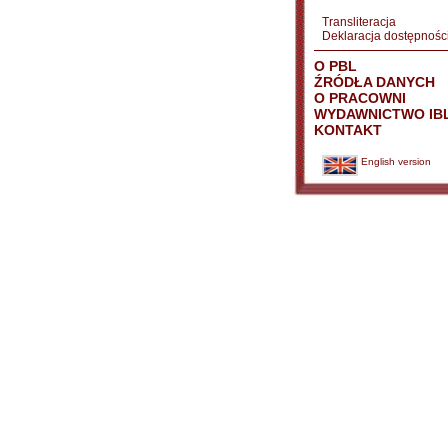
Transliteracja
Deklaracja dostępnośc
O PBL
ŹRÓDŁA DANYCH
O PRACOWNI
WYDAWNICTWO IB
KONTAKT
English version