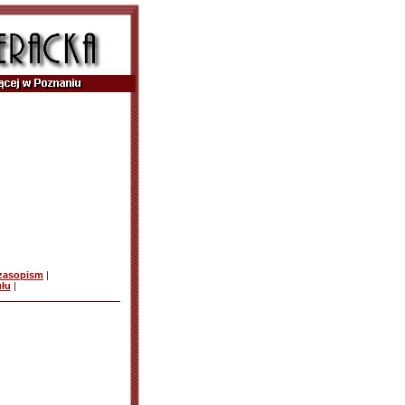
czasopism
|
ułu
|