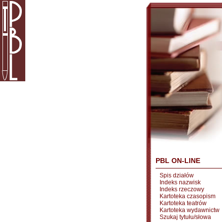
PBL ON-LINE
Spis działów
Indeks nazwisk
Indeks rzeczowy
Kartoteka czasopism
Kartoteka teatrów
Kartoteka wydawnictw
Szukaj tytułu/słowa