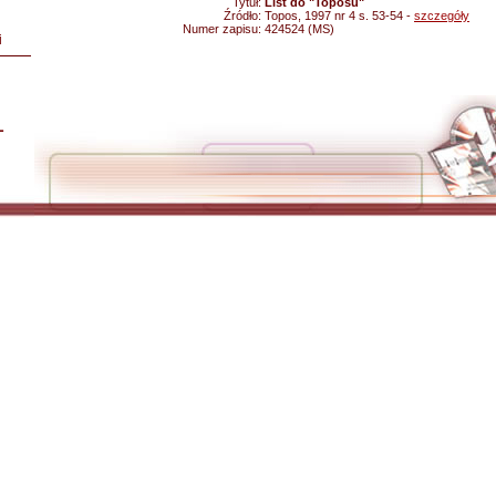
Tytuł:
List do "Toposu"
Źródło:
Topos, 1997 nr 4 s. 53-54 -
szczegóły
Numer zapisu:
424524 (MS)
i
L