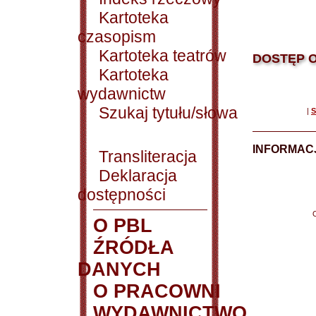
Kartoteka
czasopism
Kartoteka teatrów
DOSTĘP O
Kartoteka
wydawnictw
Szukaj tytułu/słowa
|
S
INFORMACJ
Transliteracja
Deklaracja
dostępności
O PBL
ŹRÓDŁA
DANYCH
O PRACOWNI
WYDAWNICTWO