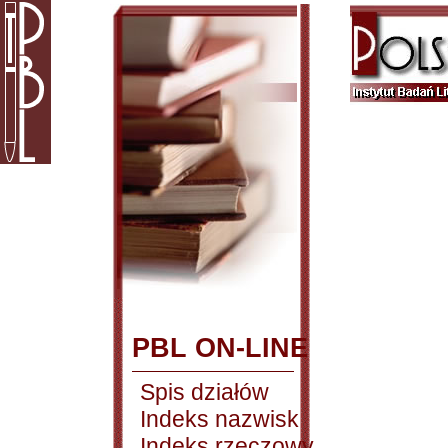
PBL ON-LINE
Spis działów
Indeks nazwisk
Indeks rzeczowy