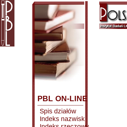
PBL ON-LINE
Spis działów
Indeks nazwisk
Indeks rzeczowy