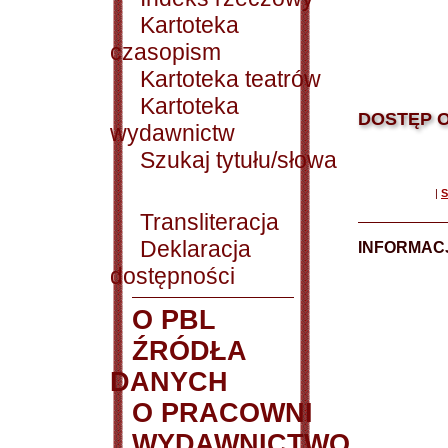
Kartoteka
czasopism
Kartoteka teatrów
Kartoteka
DOSTĘP O
wydawnictw
Szukaj tytułu/słowa
|
S
Transliteracja
Deklaracja
INFORMACJ
dostępności
O PBL
ŹRÓDŁA
DANYCH
O PRACOWNI
WYDAWNICTWO