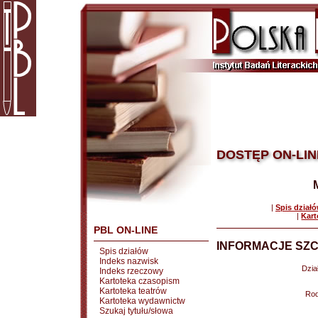
DOSTĘP ON-LIN
|
Spis dział
|
Kart
PBL ON-LINE
INFORMACJE SZC
Spis działów
Indeks nazwisk
Dział
Indeks rzeczowy
Kartoteka czasopism
Kartoteka teatrów
Rod
Kartoteka wydawnictw
Szukaj tytułu/słowa