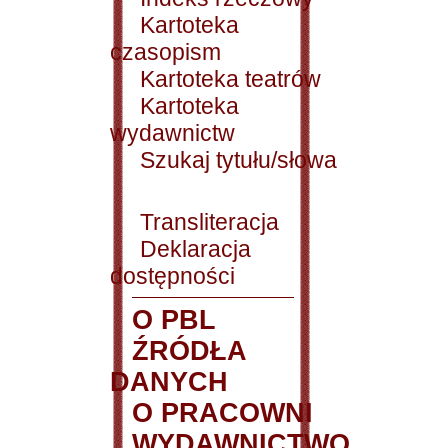
Kartoteka
czasopism
Kartoteka teatrów
Kartoteka
wydawnictw
Szukaj tytułu/słowa
Transliteracja
Deklaracja
dostępności
O PBL
ŹRÓDŁA
DANYCH
O PRACOWNI
WYDAWNICTWO