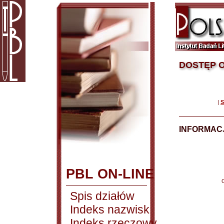
DOSTĘP O
|
S
INFORMACJ
PBL ON-LINE
Spis działów
Indeks nazwisk
Indeks rzeczowy