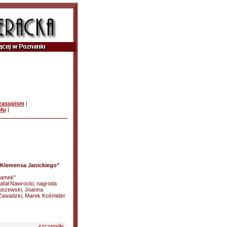
czasopism
|
ułu
|
 Klemensa Janickiego"
"Zamek"
afał Nawrocki; nagroda
stuszewski, Joanna
 Zawadzki, Marek Kośmider
szczegóły