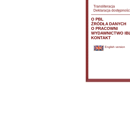
Transliteracja
Deklaracja dostępnośc
O PBL
ŹRÓDŁA DANYCH
O PRACOWNI
WYDAWNICTWO IB
KONTAKT
English version