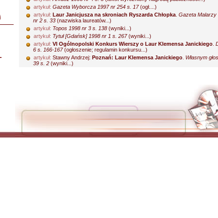
artykuł:
Gazeta Wyborcza 1997 nr 254 s. 17
(ogł....)
artykuł:
Laur Janicjusza na skroniach Ryszarda Chłopka
.
Gazeta Malarzy 
i
nr 2 s. 33
(nazwiska laureatów...)
artykuł:
Topos 1998 nr 3 s. 138
(wyniki...)
artykuł:
Tytuł [Gdańsk] 1998 nr 1 s. 267
(wyniki...)
artykuł:
VI Ogólnopolski Konkurs Wierszy o Laur Klemensa Janickiego
.
6 s. 166-167
(ogłoszenie; regulamin konkursu...)
L
artykuł:
Stawny Andrzej:
Poznań: Laur Klemensa Janickiego
.
Własnym gło
39 s. 2
(wyniki...)