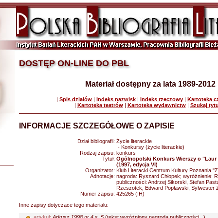
DOSTĘP ON-LINE DO PBL
Materiał dostępny za lata 1989-2012
|
Spis działów
|
Indeks nazwisk
|
Indeks rzeczowy
|
Kartoteka 
|
Kartoteka teatrów
|
Kartoteka wydawnictw
|
Szukaj tyt
INFORMACJE SZCZEGÓŁOWE O ZAPISIE
Dział bibliografii:
Życie literackie
- Konkursy (życie literackie)
Rodzaj zapisu:
konkurs
Tytuł:
Ogólnopolski Konkurs Wierszy o "Laur
(1997, edycja VI)
Organizator:
Klub Literacki Centrum Kultury Poznania 
Adnotacje:
nagroda: Ryszard Chłopek; wyróżnienie: R
publiczności: Andrzej Sikorski, Stefan Pa
Rzeszotek, Edward Popławski, Sylwester
Numer zapisu:
425265 (IH)
Inne zapisy dotyczące tego materiału:
artykuł:
Arkusz 1998 nr 4 s. 5
(tekst wyróżniony nagrodą publiczności...)