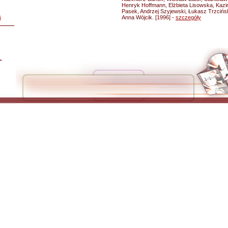
Henryk Hoffmann, Elżbieta Lisowska, Kazi
Pasek, Andrzej Szyjewski, Łukasz Trzcińs
Anna Wójcik. [1996] -
szczegóły
i
L