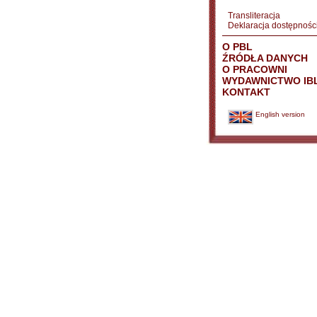
Transliteracja
Deklaracja dostępnośc
O PBL
ŹRÓDŁA DANYCH
O PRACOWNI
WYDAWNICTWO IB
KONTAKT
English version