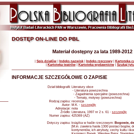
DOSTĘP ON-LINE DO PBL
Materiał dostępny za lata 1989-2012
|
Spis działów
|
Indeks nazwisk
|
Indeks rzeczowy
|
Kartoteka 
|
Kartoteka teatrów
|
Kartoteka wydawnictw
|
Szukaj tyt
INFORMACJE SZCZEGÓŁOWE O ZAPISIE
Dział bibliografii:
Literatury obce
- Literatura powszechna
- Zagadnienia specjalne (powszechna)
- Tematy, motywy (powszechna)
Rodzaj zapisu:
recenzja
Autor:
M.K. -
szczegóły
Adnotacje:
nota
Źródło:
Literatura, 1997 nr 2 s. 61 -
szczegóły
Numer zapisu:
425369 (AZ)
Dotyczy zapisu:
książka w haśle rzeczowym:
Bogowie, de
[M.in. zawiera hasła 1300 postaci bogów,
kontynentów, ich atrybuty, cechy kultu i iko
Kazimierz Banek, Wiesław Bator, Stanisław