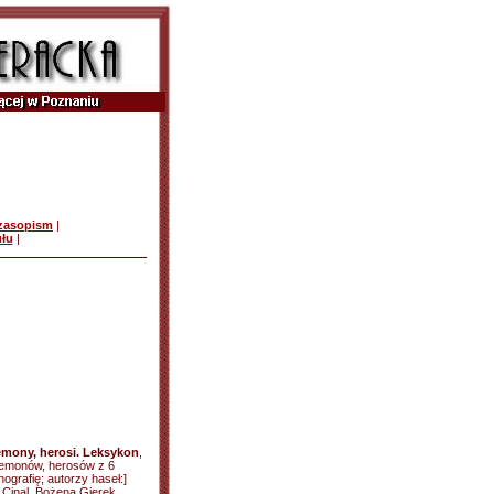
czasopism
|
ułu
|
mony, herosi. Leksykon
,
 demonów, herosów z 6
nografię; autorzy haseł:]
 Cinal, Bożena Gierek,