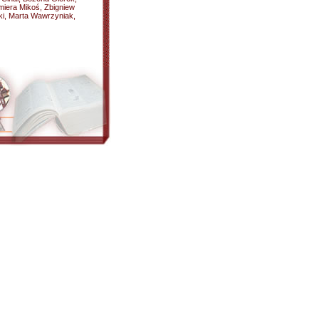
miera Mikoś, Zbigniew
ki, Marta Wawrzyniak,