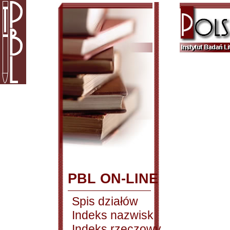
PBL ON-LINE
Spis działów
Indeks nazwisk
Indeks rzeczowy