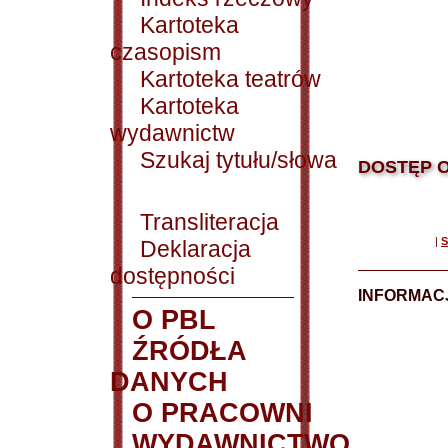
Kartoteka
czasopism
Kartoteka teatrów
Kartoteka
wydawnictw
Szukaj tytułu/słowa
DOSTĘP O
Transliteracja
|
S
Deklaracja
dostępności
INFORMACJ
O PBL
ŹRÓDŁA
DANYCH
O PRACOWNI
WYDAWNICTWO