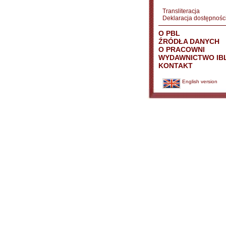
Transliteracja
Deklaracja dostępnośc
O PBL
ŹRÓDŁA DANYCH
O PRACOWNI
WYDAWNICTWO IB
KONTAKT
English version