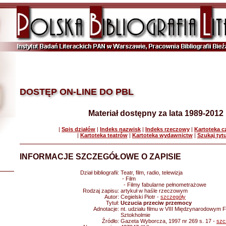
DOSTĘP ON-LINE DO PBL
Materiał dostępny za lata 1989-2012
|
Spis działów
|
Indeks nazwisk
|
Indeks rzeczowy
|
Kartoteka 
|
Kartoteka teatrów
|
Kartoteka wydawnictw
|
Szukaj tyt
INFORMACJE SZCZEGÓŁOWE O ZAPISIE
Dział bibliografii:
Teatr, film, radio, telewizja
- Film
- Filmy fabularne pełnometrażowe
Rodzaj zapisu:
artykuł w haśle rzeczowym
Autor:
Cegielski Piotr -
szczegóły
Tytuł:
Uczucia przeciw przemocy
Adnotacje:
nt. udziału filmu w VIII Międzynarodowym
Sztokholmie
Źródło:
Gazeta Wyborcza, 1997 nr 269 s. 17 -
szc