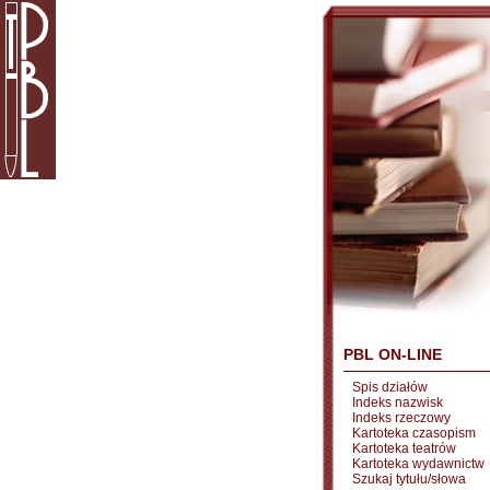
PBL ON-LINE
Spis działów
Indeks nazwisk
Indeks rzeczowy
Kartoteka czasopism
Kartoteka teatrów
Kartoteka wydawnictw
Szukaj tytułu/słowa