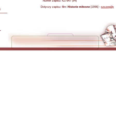
Numer zapisu:
427947 (IH)
Dotyczy zapisu:
film:
Historie miłosne
[1996] -
szczegóły
i
L