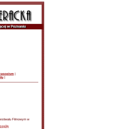
czasopism
|
ułu
|
 Festiwalu Filmowym w
zegóły