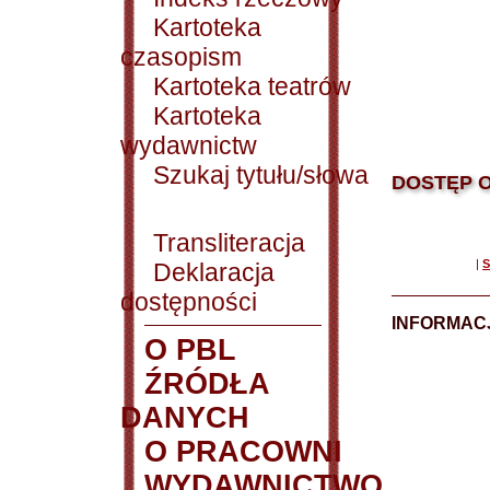
Kartoteka
czasopism
Kartoteka teatrów
Kartoteka
wydawnictw
Szukaj tytułu/słowa
DOSTĘP O
Transliteracja
|
S
Deklaracja
dostępności
INFORMACJ
O PBL
ŹRÓDŁA
DANYCH
O PRACOWNI
WYDAWNICTWO