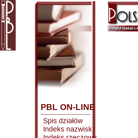
PBL ON-LINE
Spis działów
Indeks nazwisk
Indeks rzeczowy