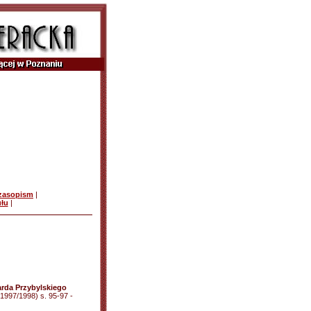
czasopism
|
ułu
|
rda Przybylskiego
(1997/1998) s. 95-97 -