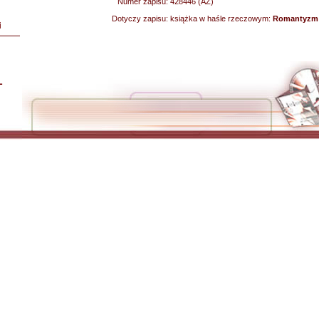
Numer zapisu:
428446 (AZ)
Dotyczy zapisu:
książka w haśle rzeczowym:
Romantyzm
i
L