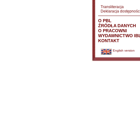
Transliteracja
Deklaracja dostępnośc
O PBL
ŹRÓDŁA DANYCH
O PRACOWNI
WYDAWNICTWO IB
KONTAKT
English version