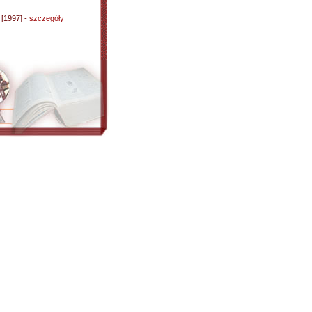
[1997] -
szczegóły