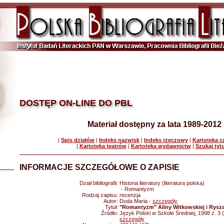
DOSTĘP ON-LINE DO PBL
Materiał dostępny za lata 1989-2012
|
Spis działów
|
Indeks nazwisk
|
Indeks rzeczowy
|
Kartoteka 
|
Kartoteka teatrów
|
Kartoteka wydawnictw
|
Szukaj tyt
INFORMACJE SZCZEGÓŁOWE O ZAPISIE
Dział bibliografii:
Historia literatury (literatura polska)
- Romantyzm
Rodzaj zapisu:
recenzja
Autor:
Duda Maria -
szczegóły
Tytuł:
"Romantyzm" Aliny Witkowskiej i Rysza
Źródło:
Język Polski w Szkole Średniej, 1998 z. 3 
szczegóły