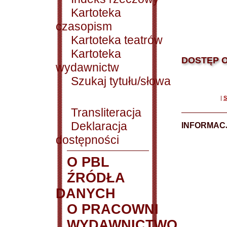
Kartoteka
czasopism
Kartoteka teatrów
Kartoteka
DOSTĘP O
wydawnictw
Szukaj tytułu/słowa
|
S
Transliteracja
Deklaracja
INFORMACJ
dostępności
O PBL
ŹRÓDŁA
DANYCH
O PRACOWNI
WYDAWNICTWO