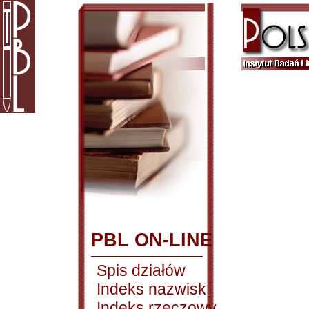
PBL ON-LINE
Spis działów
Indeks nazwisk
Indeks rzeczowy