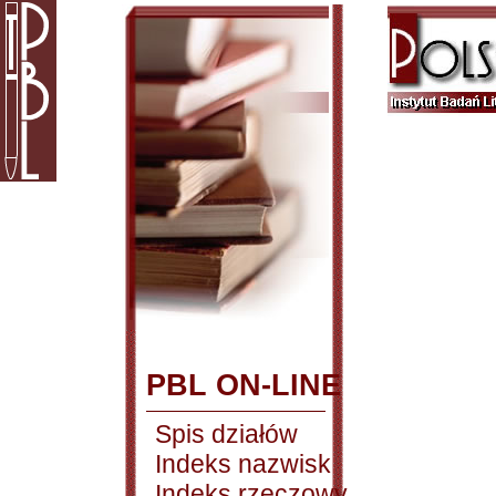
PBL ON-LINE
Spis działów
Indeks nazwisk
Indeks rzeczowy