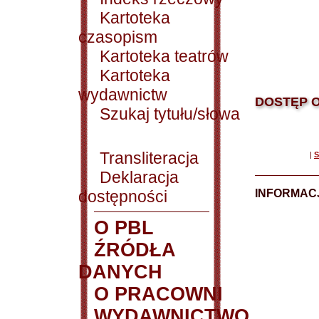
Kartoteka
czasopism
Kartoteka teatrów
Kartoteka
wydawnictw
DOSTĘP O
Szukaj tytułu/słowa
Transliteracja
|
S
Deklaracja
dostępności
INFORMACJ
O PBL
ŹRÓDŁA
DANYCH
O PRACOWNI
WYDAWNICTWO