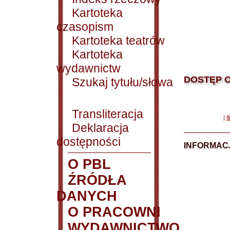
Kartoteka
czasopism
Kartoteka teatrów
Kartoteka
wydawnictw
DOSTĘP O
Szukaj tytułu/słowa
Transliteracja
|
S
Deklaracja
dostępności
INFORMACJ
O PBL
ŹRÓDŁA
DANYCH
O PRACOWNI
WYDAWNICTWO