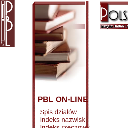
PBL ON-LINE
Spis działów
Indeks nazwisk
Indeks rzeczowy