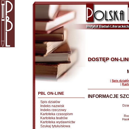
DOSTĘP ON-LIN
|
Spis dział
|
Kart
PBL ON-LINE
INFORMACJE SZC
Spis działów
Dział
Indeks nazwisk
Indeks rzeczowy
Kartoteka czasopism
Rod
Kartoteka teatrów
Hasł
Kartoteka wydawnictw
Szukaj tytułu/słowa