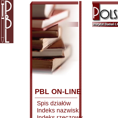
PBL ON-LINE
Spis działów
Indeks nazwisk
Indeks rzeczowy