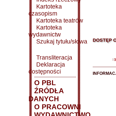
Kartoteka
czasopism
Kartoteka teatrów
Kartoteka
wydawnictw
DOSTĘP O
Szukaj tytułu/słowa
Transliteracja
|
S
Deklaracja
dostępności
INFORMACJ
O PBL
ŹRÓDŁA
DANYCH
O PRACOWNI
WYDAWNICTWO