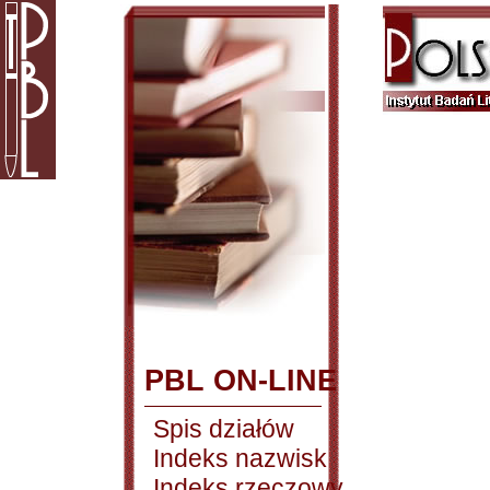
PBL ON-LINE
Spis działów
Indeks nazwisk
Indeks rzeczowy