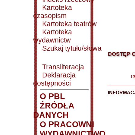
Kartoteka
czasopism
Kartoteka teatrów
Kartoteka
wydawnictw
Szukaj tytułu/słowa
DOSTĘP O
Transliteracja
Deklaracja
|
S
dostępności
INFORMACJ
O PBL
ŹRÓDŁA
DANYCH
O PRACOWNI
WYDAWNICTWO