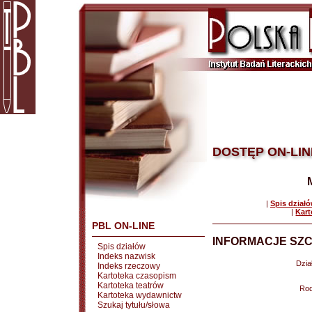
DOSTĘP ON-LIN
|
Spis dział
|
Kart
PBL ON-LINE
INFORMACJE SZC
Spis działów
Indeks nazwisk
Dział
Indeks rzeczowy
Kartoteka czasopism
Kartoteka teatrów
Rod
Kartoteka wydawnictw
Szukaj tytułu/słowa