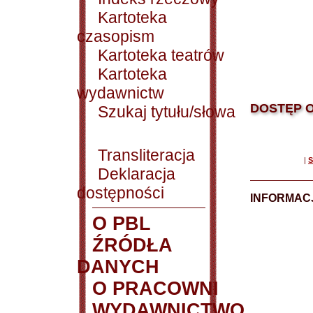
Kartoteka
czasopism
Kartoteka teatrów
Kartoteka
wydawnictw
DOSTĘP O
Szukaj tytułu/słowa
Transliteracja
|
S
Deklaracja
dostępności
INFORMACJ
O PBL
ŹRÓDŁA
DANYCH
O PRACOWNI
WYDAWNICTWO