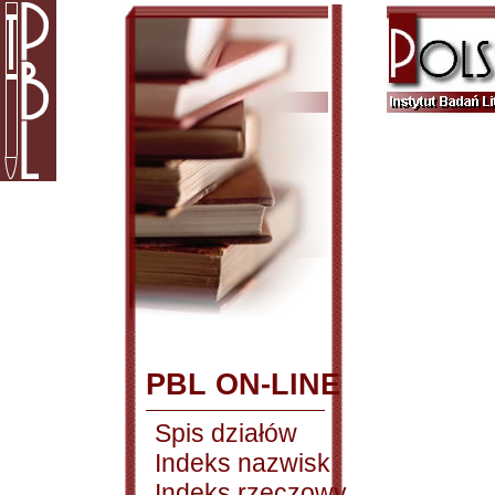
PBL ON-LINE
Spis działów
Indeks nazwisk
Indeks rzeczowy